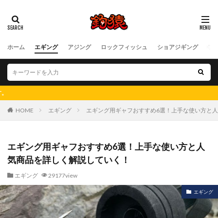
ホーム
エギング
アジング
ロックフィッシュ
ショアジギング
フ
釣猿は「今よりもっと釣
HOME
エギング
エギング用ギャフおすすめ6選！上手な使い方と
エギング用ギャフおすすめ6選！上手な使い方と人
気商品を詳しく解説していく！
エギング
29177view
エギング