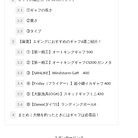
2.1
①ギャフの長さ
2.2
②重さ
2.3
③タイプ
3
【厳選】エギングにおすすめのギャフ6選ご紹介！
3.1
①【第一精工】オートキングギャフ 500
3.2
②【第一精工】オートキングギャフCS300 ガンメタ
3.3
③【SANLIKE】Windstorm Gaff 400
3.4
④【Friday（フライデー）】超小継イカギャフ 400
3.5
⑤【大阪漁具(OGK) 】スキッドギャフミニ430
3.6
⑥【Daiwa(ダイワ)】ランディングポールII
4
まとめ｜大物を釣ったときにはギャフは必需品！
スポンサーリンク