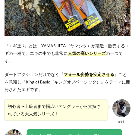
『エギ王K』とは、YAMASHITA（ヤマシタ）が製造・販売するエ
ギの一種で、エギの中でも非常に
人気の高いシリーズ
の一つで
す。
ダートアクションだけでなく『
フォール姿勢を安定させる
』こと
を意識し『King of Basic（キングオブベーシック）』をテーマに開
発されたエギです。
初心者〜上級者まで幅広いアングラーから支持さ
れている大人気シリーズ！
釣猿