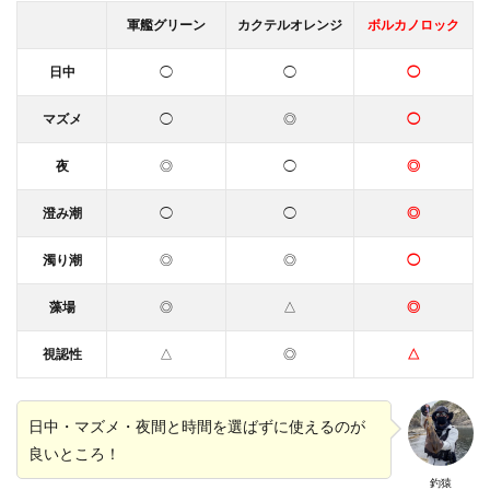
軍艦グリーン
カクテルオレンジ
ボルカノロック
日中
◯
◯
◯
マズメ
◯
◎
◯
夜
◎
◯
◎
澄み潮
◯
◯
◎
濁り潮
◎
◎
◯
藻場
◎
△
◎
視認性
△
◎
△
日中・マズメ・夜間と時間を選ばずに使えるのが
良いところ！
釣猿