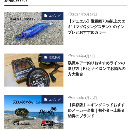
2024年5月17日
エギング
【デュエル】飛距離70m以上のエ
ギ《マグQタングステン》のイン
プレとおすすめカラー
2024年4月1日
渓流釣り
渓流ルアー釣りおすすめラインの
選び方｜PEとナイロンでお悩みの
方大集合
2024年3月28日
エギング
【保存版】エギングロッドおすす
めメーカー全集｜初心者〜上級者
納得のブランド