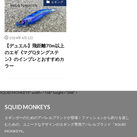
エギング
2024年4月1日
【デュエル】飛距離70m以上
のエギ《マグQタングステ
ン》のインプレとおすすめカ
ラー
SQUID MONKEYS" width="768" height="388" >
SQUID MONKEYS
エギンガーのためのアパレルブランドが登場！ファッションから釣りを楽し
むための、ユニークなデザインのエギング専用アパレルブランド『SQUID
MONKEYS』