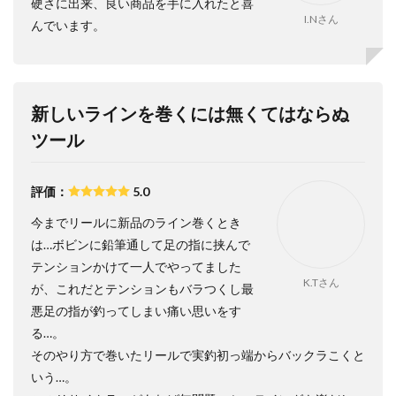
硬さに出来、良い商品を手に入れたと喜
I.Nさん
んでいます。
新しいラインを巻くには無くてはならぬ
ツール
評価：
5.0
今までリールに新品のライン巻くとき
は…ボビンに鉛筆通して足の指に挟んで
テンションかけて一人でやってました
K.Tさん
が、これだとテンションもバラつくし最
悪足の指が釣ってしまい痛い思いをす
る…。
そのやり方で巻いたリールで実釣初っ端からバックラこくと
いう…。