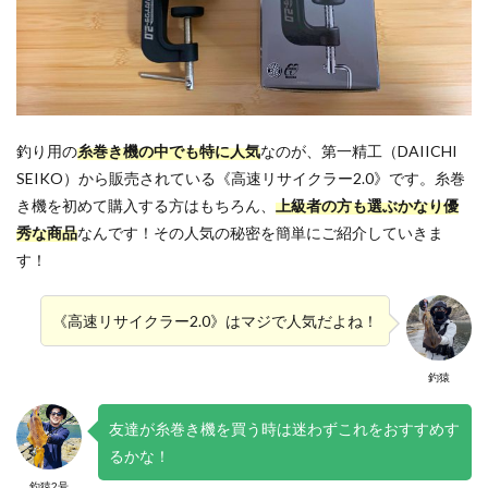
釣り用の
糸巻き機の中でも特に人気
なのが、第一精工（DAIICHI
SEIKO）から販売されている《高速リサイクラー2.0》です。糸巻
き機を初めて購入する方はもちろん、
上級者の方も選ぶかなり優
秀な商品
なんです！その人気の秘密を簡単にご紹介していきま
す！
《高速リサイクラー2.0》はマジで人気だよね！
釣猿
友達が糸巻き機を買う時は迷わずこれをおすすめす
るかな！
釣猿2号