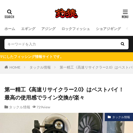
ホーム
エギング
アジング
ロックフィッシュ
ショアジギング
フ
イトです。
HOME
タックル情報
第一精工《高速リサイクラー2.0》はベスト
第一精工《高速リサイクラー2.0》はベストバイ！
最高の使用感でライン交換が楽々
タックル情報
729view
タックル情報