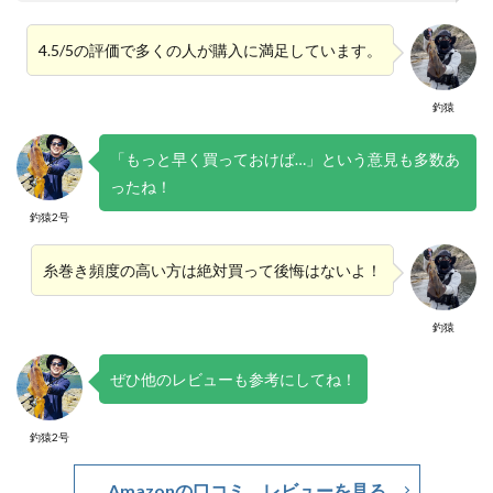
4.5/5の評価で多くの人が購入に満足しています。
釣猿
「もっと早く買っておけば…」という意見も多数あ
ったね！
釣猿2号
糸巻き頻度の高い方は絶対買って後悔はないよ！
釣猿
ぜひ他のレビューも参考にしてね！
釣猿2号
Amazonの口コミ、レビューを見る