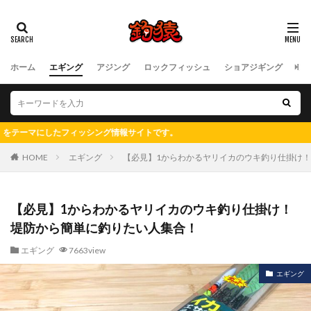
ホーム
エギング
アジング
ロックフィッシュ
ショアジギング
フ
シング情報サイトです。
HOME
エギング
【必見】1からわかるヤリイカのウキ釣り仕掛け
【必見】1からわかるヤリイカのウキ釣り仕掛け！
堤防から簡単に釣りたい人集合！
エギング
7663view
エギング