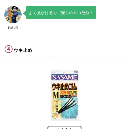
よく見かけるカゴ売りのやつだね！
釣猿2号
④
ウキ止め