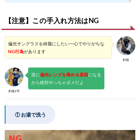
【注意】この手入れ方法はNG
偏光サングラスを綺麗にしたい一心でやりがちな
NG行為
があります
釣猿
逆に
偏光レンズを痛める原因
になる
から絶対やっちゃダメだよ
釣猿2号
① お湯で洗う