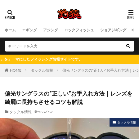
ホーム
エギング
アジング
ロックフィッシュ
ショアジギング
フ
報サイトです。
HOME
タックル情報
偏光サングラスの”正しい”お手入れ方法｜レ
偏光サングラスの”正しい”お手入れ方法｜レンズを
綺麗に長持ちさせるコツも解説
タックル情報
588view
タックル情報