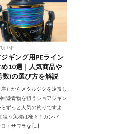
年3月15日
ジギング用PEライン
め10選｜人気商品や
号数)の選び方を解説
（岸）からメタルジグを遠投し
の回遊青物を狙うショアジギン
からずっと人気の釣りですよ
猿 狙う魚種は様々！カンパ
ロ・サワラな […]