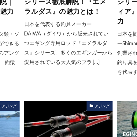
説｜
シリーズ徹底解説！『エメ
シリ
魅力
ラルダス』の魅力とは！
ィア
力
日本を代表する釣具メーカー
DAIWA（ダイワ）から販売されてい
タ類・ソ
日本を
つエギング専用ロッド『エメラルダ
ができる
ーShi
ス』シリーズ。多くのエギンガーから
のアング
創業さ
愛用されている大人気のブラ […]
。 釣猿
釣り具を
を代表す 
アジング
アジング