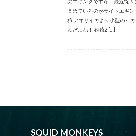
のエギングですが、最近徐々
高めているのがライトエギン
猿 アオリイカより小型のイ
んだよね！ 釣猿2 […]
SQUID MONKEYS