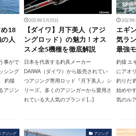
2023年5月25日
2023
め18
【ダイワ】月下美人（アジ
エギ
強の人
ングロッド）の魅力！オス
気ラン
スメ全5機種を徹底解説
最強
う事がで
日本を代表する釣具メーカー
釣猿 
ッシング
DAIWA（ダイワ）から販売されてい
にアオ
。 釣猿
つアジング専用ロッド『月下美人』シ
釣りだ 
るアジン
リーズ。多くのアジンガーから愛用さ
始めや
れている大人気のブランド […]
気のルア
アジング
アジング