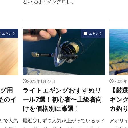
といえばアジングロ […]
エギング
エギング
2023年1月27日
2023
グ用
ライトエギングおすすめリ
【厳
型のイ
ール7選！初心者〜上級者向
ギン
けを価格別に厳選！
カ釣
とで人気
最近少しずつ人気が上がっているライ
アオリ