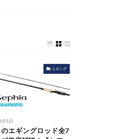
エギング
年6月1日
ノのエギングロッド全7