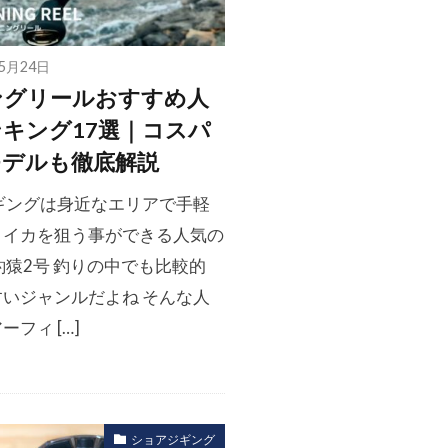
年5月24日
ングリールおすすめ人
キング17選｜コスパ
モデルも徹底解説
エギングは身近なエリアで手軽
リイカを狙う事ができる人気の
釣猿2号 釣りの中でも比較的
すいジャンルだよね そんな人
ーフィ […]
ショアジギング