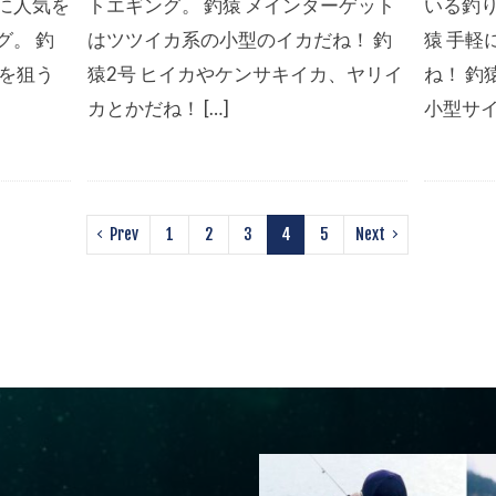
に人気を
トエギング。 釣猿 メインターゲット
いる釣
グ。 釣
はツツイカ系の小型のイカだね！ 釣
猿 手
カを狙う
猿2号 ヒイカやケンサキイカ、ヤリイ
ね！ 釣
カとかだね！ […]
小型サイ
Prev
1
2
3
4
5
Next